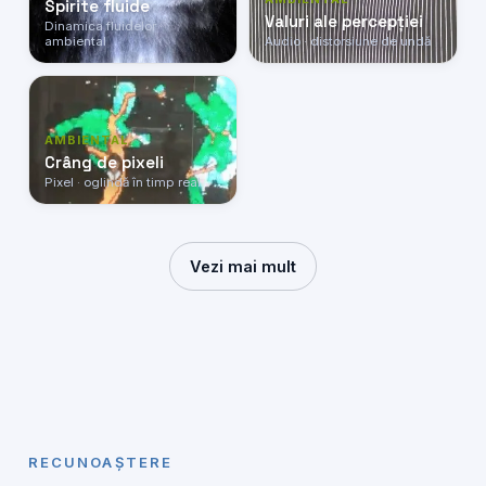
Spirite fluide
Valuri ale percepției
Dinamica fluidelor ·
ambiental
Audio · distorsiune de undă
AMBIENTAL
Crâng de pixeli
Pixel · oglindă în timp real
Vezi mai mult
RECUNOAȘTERE