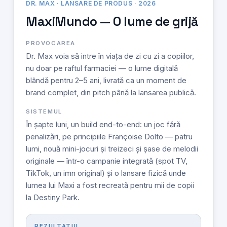
DR. MAX · LANSARE DE PRODUS · 2026
MaxiMundo — O lume de grijă
PROVOCAREA
Dr. Max voia să intre în viața de zi cu zi a copiilor,
nu doar pe raftul farmaciei — o lume digitală
blândă pentru 2–5 ani, livrată ca un moment de
brand complet, din pitch până la lansarea publică.
SISTEMUL
În șapte luni, un build end-to-end: un joc fără
penalizări, pe principiile Françoise Dolto — patru
lumi, nouă mini-jocuri și treizeci și șase de melodii
originale — într-o campanie integrată (spot TV,
TikTok, un imn original) și o lansare fizică unde
lumea lui Maxi a fost recreată pentru mii de copii
la Destiny Park.
REZULTATUL