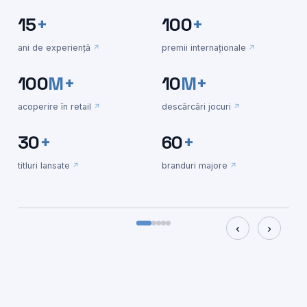
15
+
100
+
ani de experiență
premii internaționale
100
M+
10
M+
GAMES & GAMIFICATION
acoperire în retail
descărcări jocuri
Carrefour
30
+
60
+
Infrastructură de participare în retail · 4+ ani ·
1.5M+ bonuri · 100M+ reach
titluri lansate
branduri majore
Vezi mai mult →
‹
›