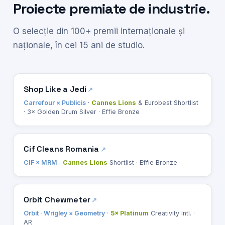
Proiecte premiate de industrie.
O selecție din 100+ premii internaționale și
naționale, în cei 15 ani de studio.
Shop Like a Jedi
Carrefour × Publicis
·
Cannes Lions
& Eurobest Shortlist
· 3× Golden Drum Silver · Effie Bronze
Cif Cleans Romania
CIF × MRM
·
Cannes Lions
Shortlist · Effie Bronze
Orbit Chewmeter
Orbit · Wrigley × Geometry
·
5× Platinum
Creativity Intl. ·
AR