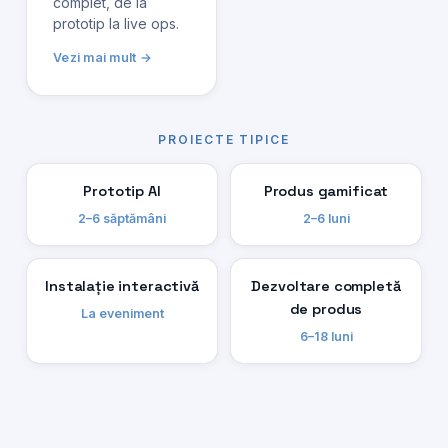
complet, de la
prototip la live ops.
Vezi mai mult →
PROIECTE TIPICE
Prototip AI
Produs gamificat
2–6 săptămâni
2–6 luni
Instalație interactivă
Dezvoltare completă
de produs
La eveniment
6–18 luni