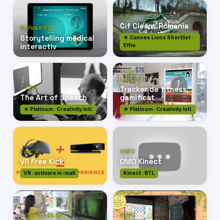
CIF
Cif Cleans Romania
NOVARTIS
Storytelling medical
★ Cannes Lions Shortlist ·
interactiv
Effie
LUMAFIT
TEDX
Tracker de fitness,
The Art of Speech
gamificat
★ Platinum · Creativity Intl.
★ Platinum · Creativity Intl.
LAY'S
OMO
VR Free Kick
OMO Kinect
VR · activare in-mall
Kinect · BTL
CIUC RADLER
KING