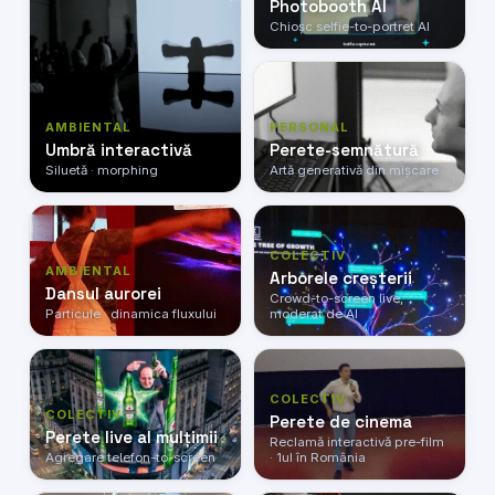
Photobooth AI
Chioșc selfie-to-portret AI
AMBIENTAL
PERSONAL
Umbră interactivă
Perete-semnătură
Siluetă · morphing
Artă generativă din mișcare
COLECTIV
AMBIENTAL
Arborele creșterii
Dansul aurorei
Crowd-to-screen live,
Particule · dinamica fluxului
moderat de AI
COLECTIV
COLECTIV
Perete de cinema
Perete live al mulțimii
Reclamă interactivă pre-film
Agregare telefon-to-screen
· 1ul în România