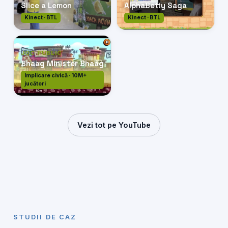
Slice a Lemon
AlphaBetty Saga
Kinect · BTL
Kinect · BTL
JOC PUBLIC
Bhaag Minister Bhaag
Implicare civică · 10M+
jucători
Vezi tot pe YouTube
STUDII DE CAZ