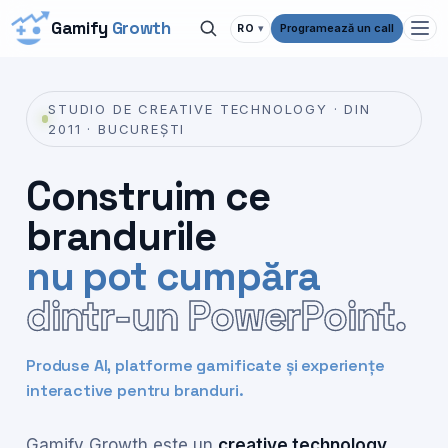
Gamify
Growth
Programează un call
RO
▾
STUDIO DE CREATIVE TECHNOLOGY · DIN
2011 · BUCUREȘTI
Construim ce
brandurile
nu pot cumpăra
dintr-un PowerPoint.
Produse AI, platforme gamificate și experiențe
interactive pentru branduri.
Gamify Growth este un
creative technology