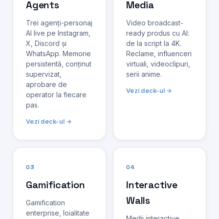
Agents
Media
Trei agenți-personaj
Video broadcast-
AI live pe Instagram,
ready produs cu AI:
X, Discord și
de la script la 4K.
WhatsApp. Memorie
Reclame, influenceri
persistentă, conținut
virtuali, videoclipuri,
supervizat,
serii anime.
aprobare de
Vezi deck-ul →
operator la fiecare
pas.
Vezi deck-ul →
03
04
Gamification
Interactive
Walls
Gamification
enterprise, loialitate
Medii interactive