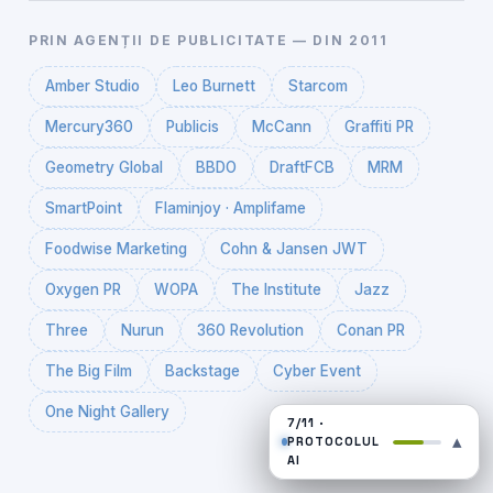
PRIN AGENȚII DE PUBLICITATE — DIN 2011
Amber Studio
Leo Burnett
Starcom
Mercury360
Publicis
McCann
Graffiti PR
Geometry Global
BBDO
DraftFCB
MRM
SmartPoint
Flaminjoy · Amplifame
Foodwise Marketing
Cohn & Jansen JWT
Oxygen PR
WOPA
The Institute
Jazz
Three
Nurun
360 Revolution
Conan PR
The Big Film
Backstage
Cyber Event
One Night Gallery
7/11 ·
▴
PROTOCOLUL
AI