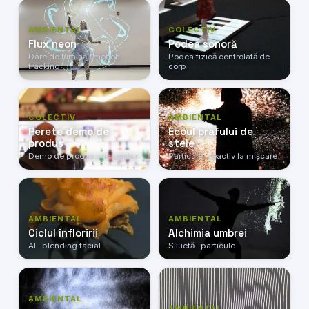
AMBIENTAL
COLECTIV
Flux neon
Podea sonoră
Dâre de lumină · motion
Podea fizică controlată de
tracking
corp
COLECTIV
AMBIENTAL
Perete demo de
Ecoul prafului de
produs
stele
Demo de produs prin gesturi
Particule · reactiv la mișcare
AMBIENTAL
AMBIENTAL
Ciclul înfloririi
Alchimia umbrei
AI · blending facial
Siluetă · particule
AMBIENTAL
AMBIENTAL