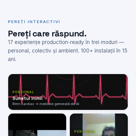
PEREȚI INTERACTIVI
Pereți care răspund.
17 experiențe production-ready în trei moduri —
personal, colectiv și ambient. 100+ instalații în 15
ani.
PERSONAL
Sunetul inimii
Ritm cardiac → melodie generată de AI
PERSONAL