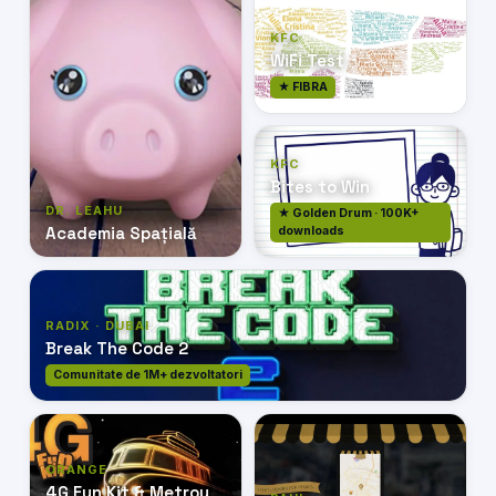
KFC
WiFi Test
★ FIBRA
KFC
Bites to Win
DR. LEAHU
★ Golden Drum · 100K+
Academia Spațială
downloads
RADIX · DUBAI
Break The Code 2
Comunitate de 1M+ dezvoltatori
ORANGE
4G Fun Kit & Metrou