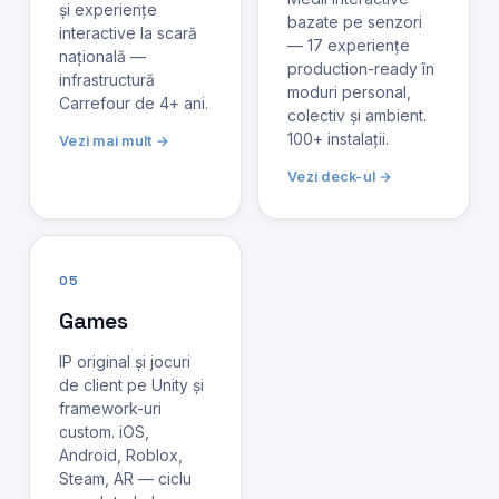
și experiențe
bazate pe senzori
interactive la scară
— 17 experiențe
națională —
production-ready în
infrastructură
moduri personal,
Carrefour de 4+ ani.
colectiv și ambient.
100+ instalații.
Vezi mai mult →
Vezi deck-ul →
05
Games
IP original și jocuri
de client pe Unity și
framework-uri
custom. iOS,
Android, Roblox,
Steam, AR — ciclu