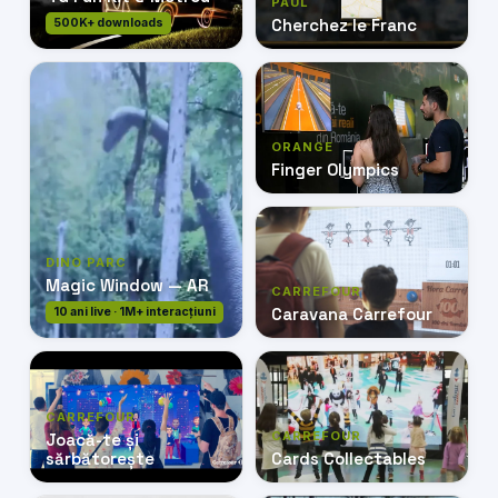
PAUL
Cherchez le Franc
500K+ downloads
ORANGE
Finger Olympics
DINO PARC
Magic Window — AR
CARREFOUR
Caravana Carrefour
10 ani live · 1M+ interacțiuni
CARREFOUR
CARREFOUR
Joacă-te și
sărbătorește
Cards Collectables