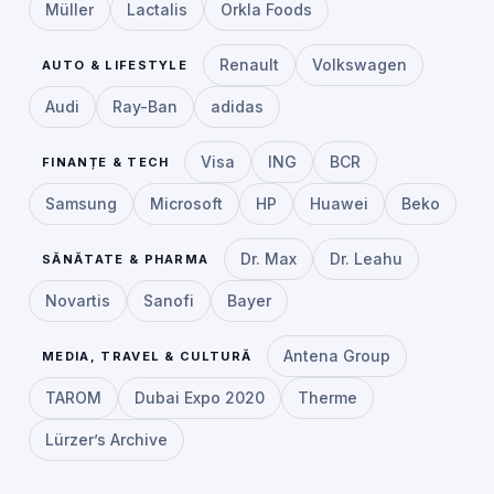
Müller
Lactalis
Orkla Foods
Renault
Volkswagen
AUTO & LIFESTYLE
Audi
Ray-Ban
adidas
Visa
ING
BCR
FINANȚE & TECH
Samsung
Microsoft
HP
Huawei
Beko
Dr. Max
Dr. Leahu
SĂNĂTATE & PHARMA
Novartis
Sanofi
Bayer
Antena Group
MEDIA, TRAVEL & CULTURĂ
TAROM
Dubai Expo 2020
Therme
Lürzer’s Archive