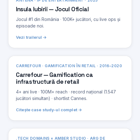
ANTENA · IP DE ENTERTAINMENT · 2025
Insula Iubirii — Jocul Oficial
Jocul #1 din România · 100K+ jucători, cu live ops și
episoade noi.
Vezi trailerul →
CARREFOUR · GAMIFICATION ÎN RETAIL · 2016–2020
Carrefour — Gamification ca
infrastructură de retail
4+ ani live · 100M+ reach · record național (1.547
jucători simultan) · shortlist Cannes.
Citește case study-ul complet →
.TECH DOMAINS × AMBER STUDIO · ARG DE