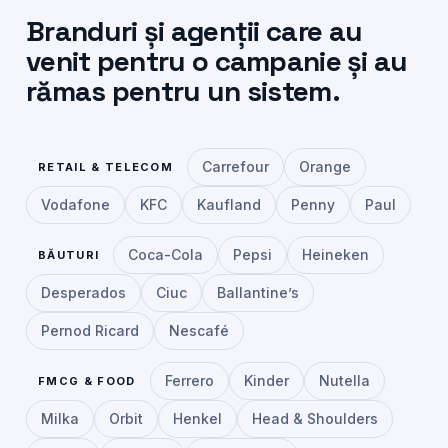
Branduri și agenții care au
venit pentru o campanie și au
rămas pentru un sistem.
Carrefour
Orange
RETAIL & TELECOM
Vodafone
KFC
Kaufland
Penny
Paul
Coca-Cola
Pepsi
Heineken
BĂUTURI
Desperados
Ciuc
Ballantine’s
Pernod Ricard
Nescafé
Ferrero
Kinder
Nutella
FMCG & FOOD
Milka
Orbit
Henkel
Head & Shoulders