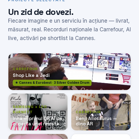
Un zid de dovezi.
Fiecare imagine e un serviciu în acțiune — livrat,
măsurat, real. Recorduri naționale la Carrefour, AI
live, activări pe shortlist la Cannes.
CARREFOUR
Shop Like a Jedi
★ Cannes & Eurobest · 3 Silver Golden Drum
SAMSUNG × LEO
BURNETT
CARREFOUR
Inna — primul QR AI pe
Benji Allosaurus —
coperta unei reviste
dino AR